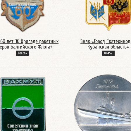
«60 лет 36 бригаде ракетных
Знак «Город Екатеринод
еров Балтийского Флота»
Кубанская область»
10124а
11145а