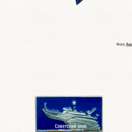
Фото:
Аук