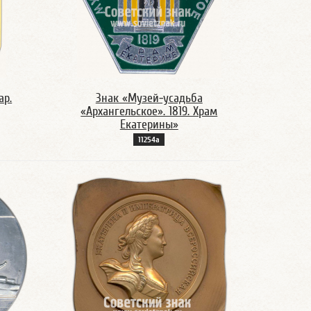
ар.
Знак «Музей-усадьба
«Архангельское». 1819. Храм
Екатерины»
11254а