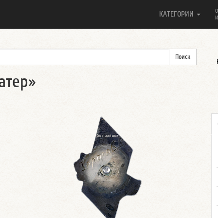
О
КАТЕГОРИИ
И
атер»