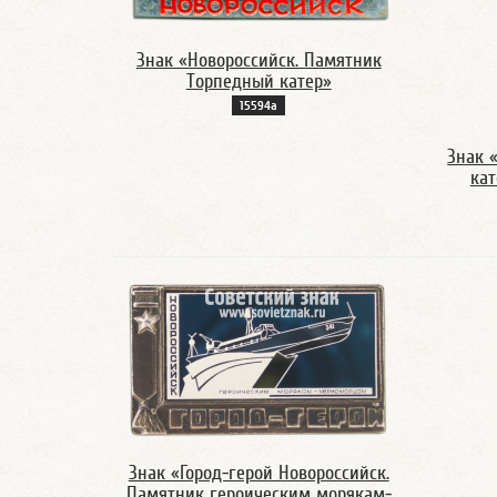
Знак «Новороссийск. Памятник
Торпедный катер»
15594а
Знак 
кат
Знак «Город-герой Новороссийск.
Памятник героическим морякам-