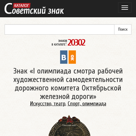
Навиг
20302
ЗНАКОВ
*
В КАТАЛОГЕ
:
Знак «I олимпиада смотра рабочей
художественной самодеятельности
дорожного комитета Октябрьской
железной дороги»
Искусство, театр
,
Спорт, олимпиада