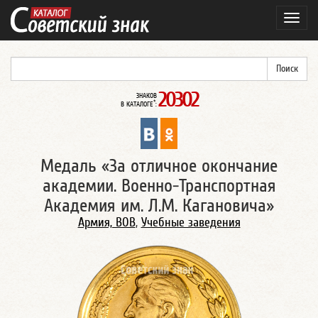
Навиг
20302
ЗНАКОВ
*
В КАТАЛОГЕ
:
Медаль «За отличное окончание
академии. Военно-Транспортная
Академия им. Л.М. Кагановича»
Армия, ВОВ
,
Учебные заведения