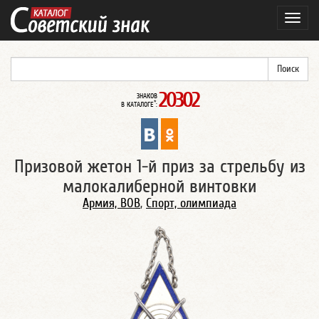
Навиг
20302
ЗНАКОВ
*
В КАТАЛОГЕ
:
Призовой жетон 1-й приз за стрельбу из
малокалиберной винтовки
Армия, ВОВ
,
Спорт, олимпиада