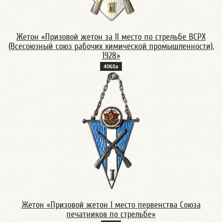
Жетон «Призовой жетон за II место по стрельбе ВСРХ
(Всесоюзный союз рабочих химической промышленности).
1928»
4068а
Жетон «Призовой жетон I место первенства Союза
печатников по стрельбе»