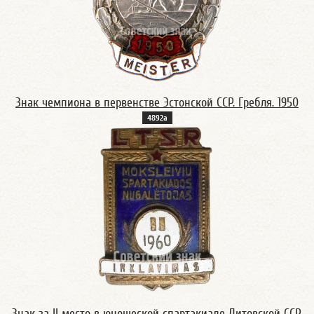
Знак чемпиона в первенстве Эстонской ССР. Гребля. 1950
4892а
Знак за II место в юношеской спартакиаде Литовской ССР.