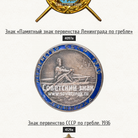
Знак «Памятный знак первенства Ленинграда по гребле»
4097а
Знак первенство СССР по гребле. 1936
4129а