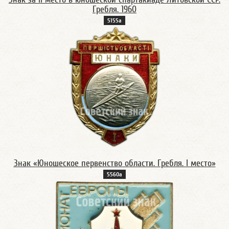
Гребля. 1960
5155а
Знак «Юношеское первенство области. Гребля. I место»
5560а