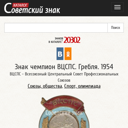
Навиг
20302
ЗНАКОВ
*
В КАТАЛОГЕ
:
Знак чемпион ВЦСПС. Гребля. 1954
ВЦСПС - Всесоюзный Центральный Совет Профессиональных
Союзов
Союзы, общества
,
Спорт, олимпиада