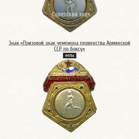
Знак «Призовой знак чемпиона первенства Армянской
ССР по боксу»
4478а