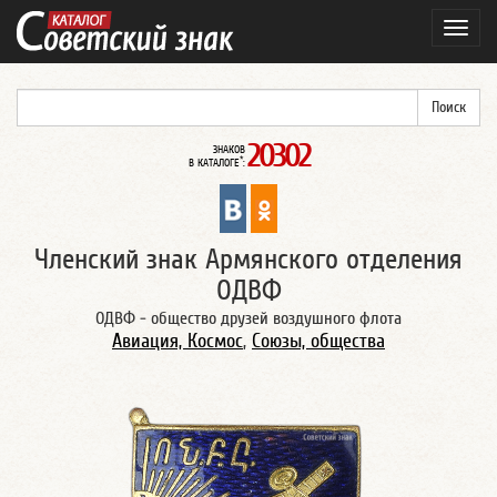
Навиг
20302
ЗНАКОВ
*
В КАТАЛОГЕ
:
Членский знак Армянского отделения
ОДВФ
ОДВФ - общество друзей воздушного флота
Авиация, Космос
,
Союзы, общества