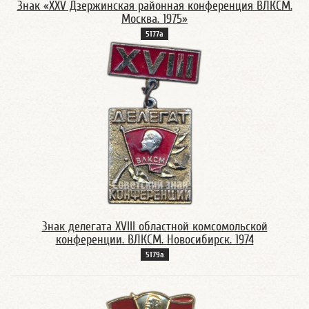
Знак «XXV Дзержинская районная конференция ВЛКСМ.
Москва. 1975»
5177а
Знак делегата XVIII областной комсомольской
конференции. ВЛКСМ. Новосибирск. 1974
5179а