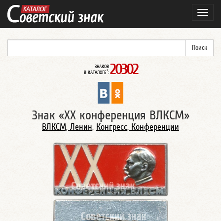
Навиг
20302
ЗНАКОВ
*
В КАТАЛОГЕ
:
Знак «XX конференция ВЛКСМ»
ВЛКСМ, Ленин
,
Конгресс, Конференции