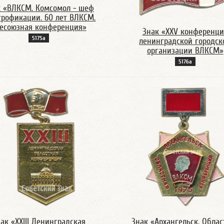
к «ВЛКСМ. Комсомол - шеф
трофикации. 60 лет ВЛКСМ.
есоюзная конференция»
Знак «XXV конференци
5175а
ленинградской городск
организации ВЛКСМ»
5176а
ак «XXIII Ленинградская
Знак «Архангельск. Облас