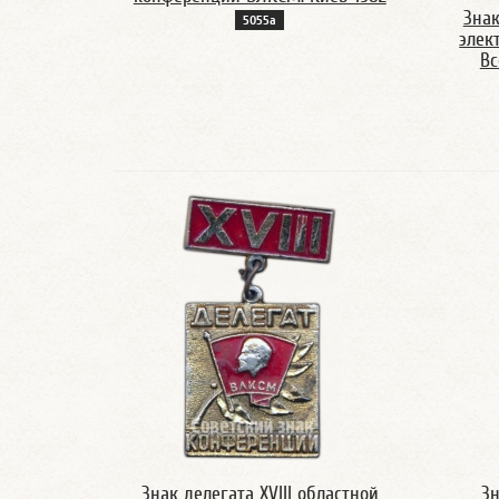
Зна
5055а
элек
Вс
Знак делегата XVIII областной
Зн