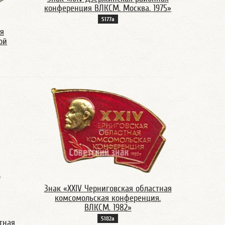
конференция ВЛКСМ. Москва. 1975»
5177а
я
ой
Знак «XXIV Черниговская областная
комсомольская конференция.
ВЛКСМ. 1982»
5182а
тная