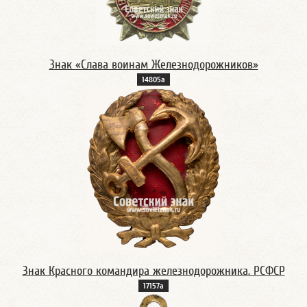
Знак «Слава воинам Железнодорожников»
14805а
Знак Красного командира железнодорожника. РСФСР
17157а