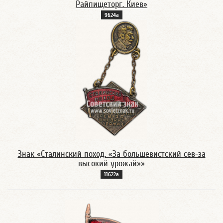
Райпищеторг. Киев»
9624а
Знак «Сталинский поход. «За большевистский сев-за
высокий урожай»»
11622а