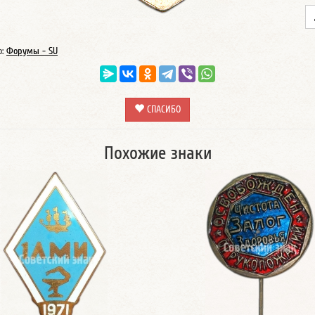
о:
Форумы - SU
СПАСИБО
Похожие знаки