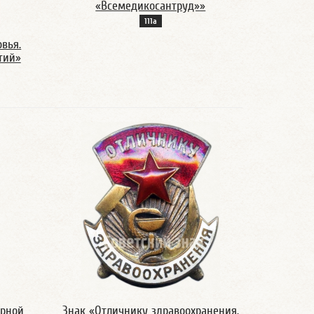
«Всемедикосантруд»»
111а
овья.
тий»
арной
Знак «Отличнику здравоохранения.