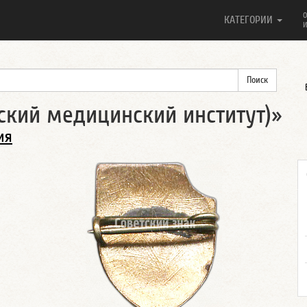
О
КАТЕГОРИИ
И
ский медицинский институт)»
ия