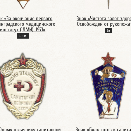
к «За окончание первого
Знак «Чистота залог здор
нградского медицинского
Освобожден от рукопожа
институт (1ЛМИ). 1971»
2а
6183а
Юному отличнику санитарной
Знак «Будь готов к санит