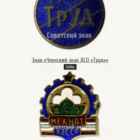
Знак «Членский знак ДСО «Труд»»
5201а