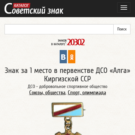
Навиг
20302
ЗНАКОВ
*
В КАТАЛОГЕ
:
Знак за 1 место в первенстве ДСО «Алга»
Киргизской ССР
ДСО - добровольное спортивное общество
Союзы, общества
,
Спорт, олимпиада