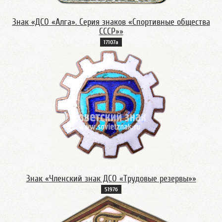
Знак «ДСО «Алга». Серия знаков «Спортивные общества
СССР»»
17107а
Знак «Членский знак ДСО «Трудовые резервы»»
5197б