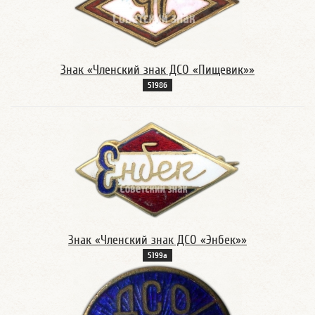
Знак «Членский знак ДСО «Пищевик»»
5198б
Знак «Членский знак ДСО «Энбек»»
5199а