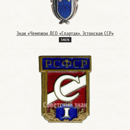
Знак «Чемпион ДСО «Спартак». Эстонская ССР»
5467б