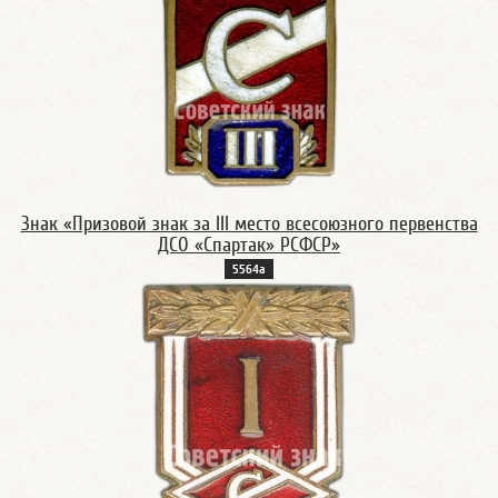
Знак «Призовой знак за III место всесоюзного первенства
ДСО «Спартак» РСФСР»
5564а