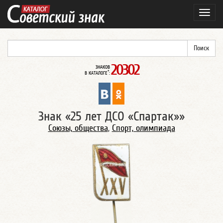
Навиг
20302
ЗНАКОВ
*
В КАТАЛОГЕ
:
Знак «25 лет ДСО «Спартак»»
Союзы, общества
,
Спорт, олимпиада