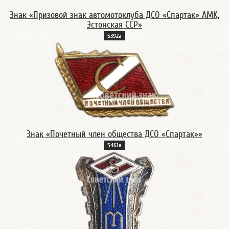
Знак «Призовой знак автомотоклуба ДСО «Спартак» AMK,
Эстонская ССР»
5392а
Знак «Почетный член общества ДСО «Спартак»»
5461а