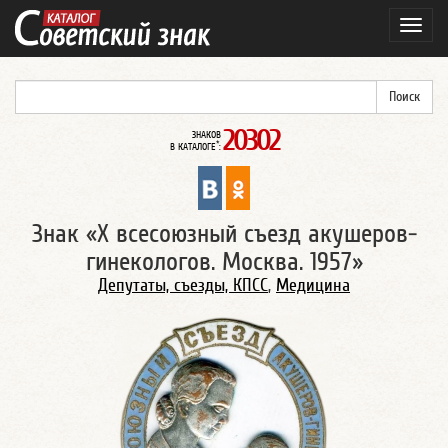
Навиг
20302
ЗНАКОВ
*
В КАТАЛОГЕ
:
Знак «X всесоюзный съезд акушеров-
гинекологов. Москва. 1957»
Депутаты, съезды, КПСС
,
Медицина