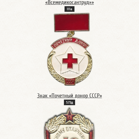
«Всемедикосантруд»»
111а
Знак «Почетный донор СССР»
573д