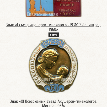
Знак «I съезд акушеров-гинекологов РСФСР. Ленинград.
1960»
5630а
Знак «XI Всесоюзный съезд Акушеров-гинекологов.
Москва. 1963»