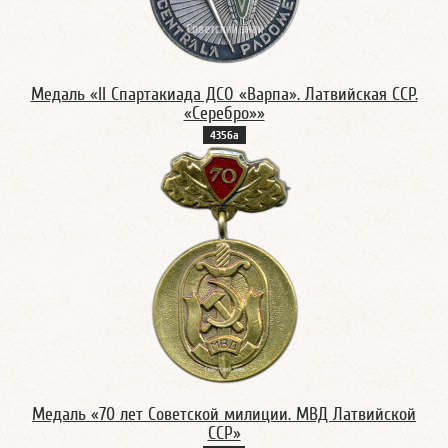
Медаль «II Спартакиада ДСО «Варпа». Латвийская ССР.
«Серебро»»
4356а
Медаль «70 лет Советской милиции. МВД Латвийской
ССР»