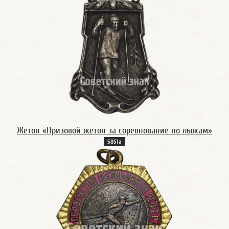
Жетон «Призовой жетон за соревнование по лыжам»
5851а