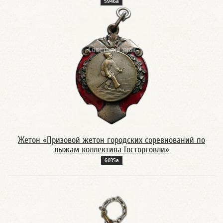
5946а
Жетон «Призовой жетон городских соревнований по
лыжам коллектива Госторговли»
6035а