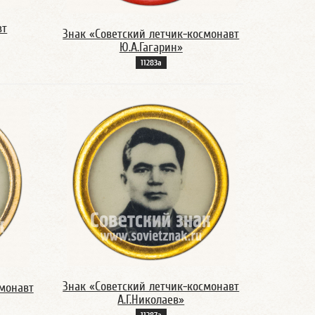
вт
Знак «Советский летчик-космонавт
Ю.А.Гагарин»
11283а
Знак «Советский летчик-космонавт
смонавт
А.Г.Николаев»