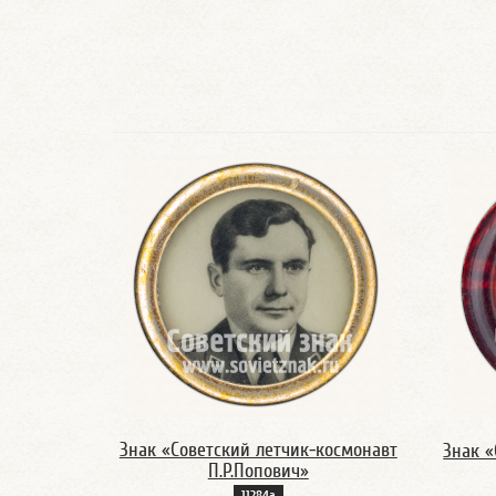
Знак «Советский летчик-космонавт
Знак «
П.Р.Попович»
11284а