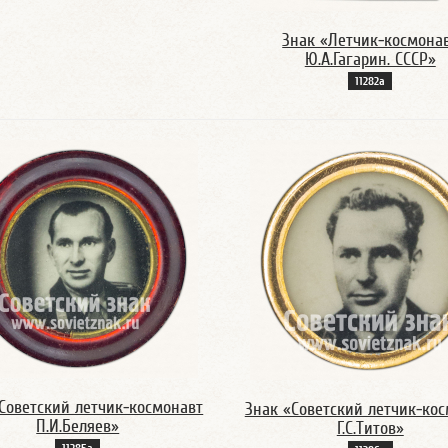
Знак «Летчик-космона
Ю.А.Гагарин. СССР»
11282а
Советский летчик-космонавт
Знак «Советский летчик-ко
П.И.Беляев»
Г.С.Титов»