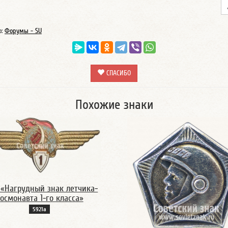
о:
Форумы - SU
СПАСИБО
Похожие знаки
 «Нагрудный знак летчика-
осмонавта 1-го класса»
5921а