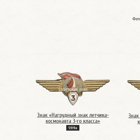
Фот
Знак «Нагрудный знак летчика-
Знак
космонавта 3-го класса»
к
5919а