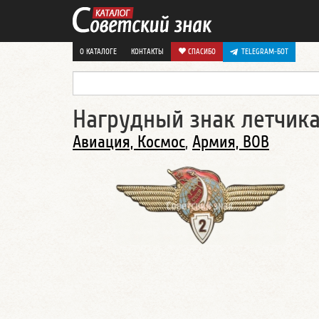
О КАТАЛОГЕ
КОНТАКТЫ
СПАСИБО
TELEGRAM-БОТ
Нагрудный знак летчика
Авиация, Космос
,
Армия, ВОВ