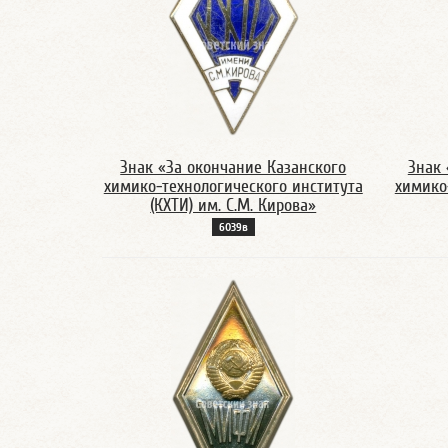
Знак «За окончание Казанского
Знак 
химико-технологического института
химико
(КХТИ) им. С.М. Кирова»
6039в