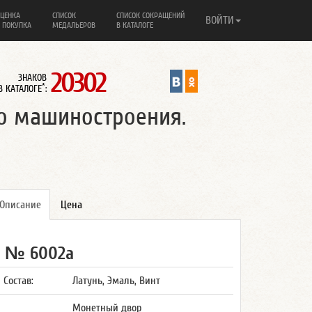
ЦЕНКА
СПИСОК
СПИСОК СОКРАЩЕНИЙ
ВОЙТИ
 ПОКУПКА
МЕДАЛЬЕРОВ
В КАТАЛОГЕ
20302
ЗНАКОВ
*
В КАТАЛОГЕ
:
го машиностроения.
Описание
Цена
№ 6002а
Состав:
Латунь, Эмаль, Винт
Монетный двор