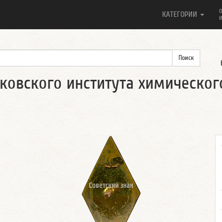
О
КАТЕГОРИИ
И
ковского института химическо