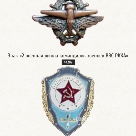
Знак «2 военная школа командиров звеньев ВВС РККА»
4420а