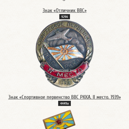
Знак «Отличник ВВС»
929б
Знак «Спортивное первенство ВВС РККА. II место. 1939»
4449а