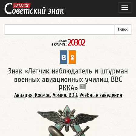
Навиг
20302
ЗНАКОВ
*
В КАТАЛОГЕ
:
Знак «Летчик наблюдатель и штурман
военных авиационных училищ ВВС
РККА»
4
Авиация, Космос
,
Армия, ВОВ
,
Учебные заведения