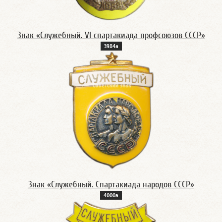
Знак «Служебный. VI спартакиада профсоюзов СССР»
3984а
Знак «Служебный. Спартакиада народов СССР»
4000а