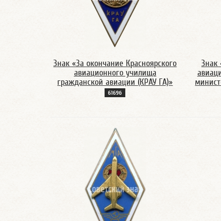
Знак «За окончание Красноярского
Знак 
авиационного училища
авиац
гражданской авиации (КРАУ ГА)»
минист
6169б