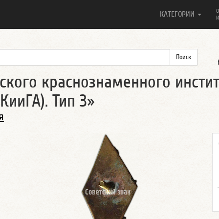
О
КАТЕГОРИИ
И
ского краснознаменного инсти
ииГА). Тип 3»
я