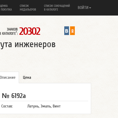
ЦЕНКА
СПИСОК
СПИСОК СОКРАЩЕНИЙ
ВОЙТИ
 ПОКУПКА
МЕДАЛЬЕРОВ
В КАТАЛОГЕ
20302
ЗНАКОВ
*
В КАТАЛОГЕ
:
тута инженеров
Описание
Цена
№ 6192а
Состав:
Латунь, Эмаль, Винт