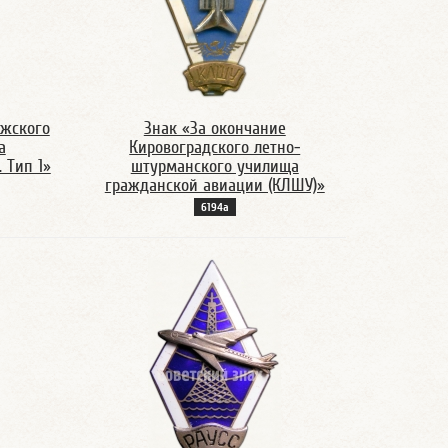
ожского
Знак «За окончание
а
Кировоградского летно-
 Тип 1»
штурманского училища
гражданской авиации (КЛШУ)»
6194а