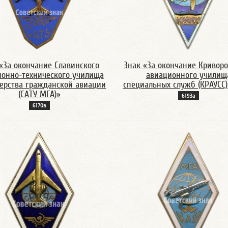
«За окончание Славинского
Знак «За окончание Кривор
ионно-технического училища
авиационного училищ
ерства гражданской авиации
специальных служб (КРАУСС).
(САТУ МГА)»
6193а
6170в