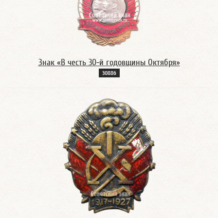
Знак «В честь 30-й годовщины Октября»
3088б