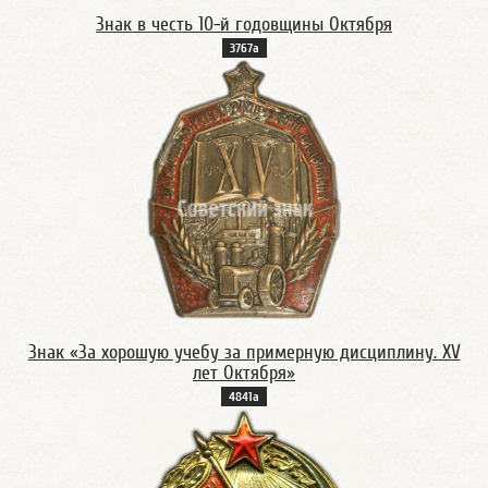
Знак в честь 10-й годовщины Октября
3767а
Знак «За хорошую учебу за примерную дисциплину. XV
лет Октября»
4841а