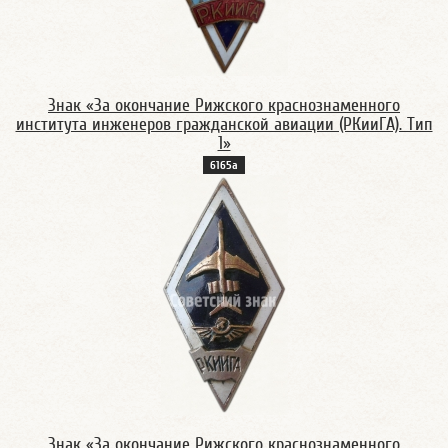
Знак «За окончание Рижского краснознаменного
института инженеров гражданской авиации (РКииГА). Тип
1»
6165а
Знак «За окончание Рижского краснознаменного