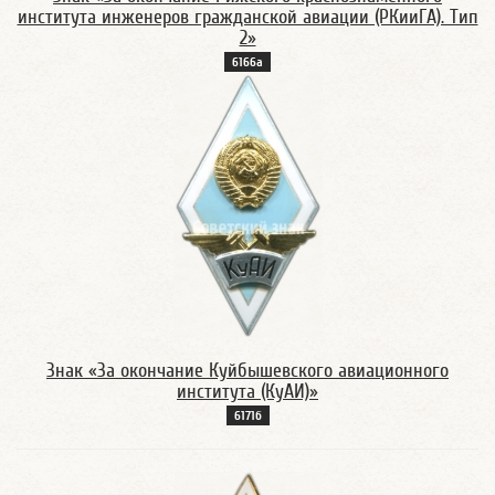
института инженеров гражданской авиации (РКииГА). Тип
2»
6166а
Знак «За окончание Куйбышевского авиационного
института (КуАИ)»
6171б