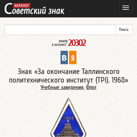
Навиг
20302
ЗНАКОВ
*
В КАТАЛОГЕ
:
Знак «За окончание Таллинского
политехнического институт (TPI). 1968»
Учебные заведения
,
Флот