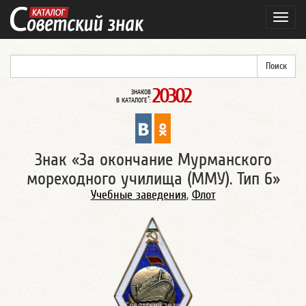
Навиг
20302
ЗНАКОВ
*
В КАТАЛОГЕ
:
Знак «За окончание Мурманского
мореходного училища (ММУ). Тип 6»
Учебные заведения
,
Флот