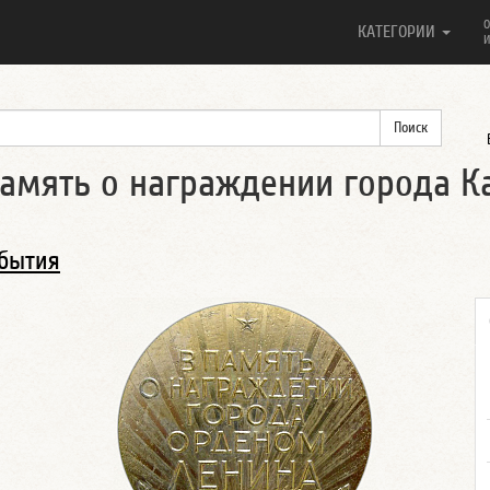
О
КАТЕГОРИИ
И
амять о награждении города К
обытия