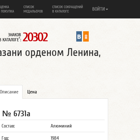
ЦЕНКА
СПИСОК
СПИСОК СОКРАЩЕНИЙ
ВОЙТИ
 ПОКУПКА
МЕДАЛЬЕРОВ
В КАТАЛОГЕ
20302
ЗНАКОВ
*
В КАТАЛОГЕ
:
азани орденом Ленина,
Описание
Цена
№ 6731а
Состав:
Алюминий
Год:
1984