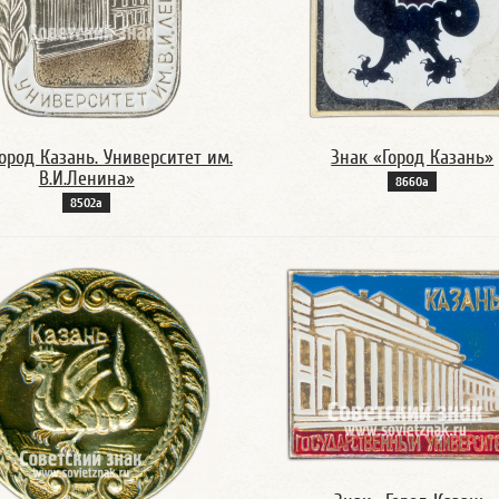
ород Казань. Университет им.
Знак «Город Казань»
В.И.Ленина»
8660а
8502а