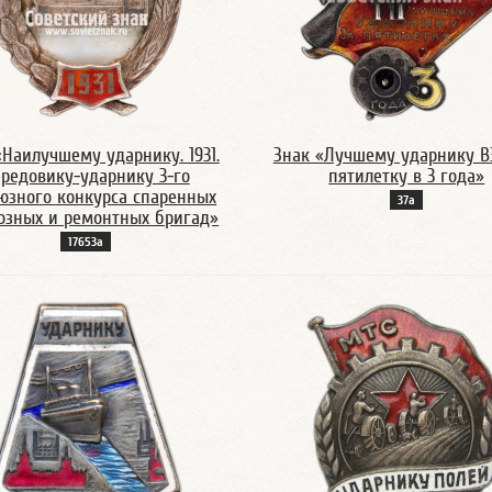
«Наилучшему ударнику. 1931.
Знак «Лучшему ударнику В
редовику-ударнику 3-го
пятилетку в 3 года»
юзного конкурса спаренных
37а
озных и ремонтных бригад»
17653а