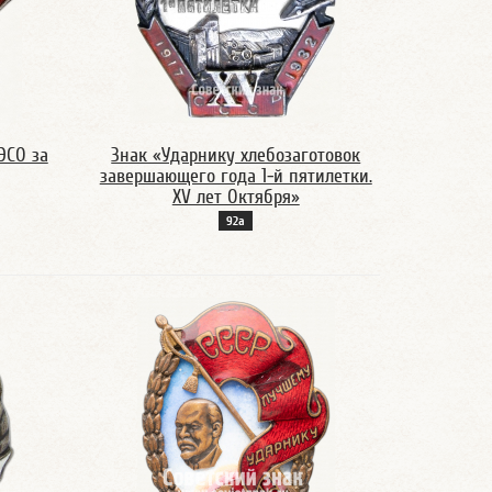
ЭСО за
Знак «Ударнику хлебозаготовок
завершающего года 1-й пятилетки.
XV лет Октября»
92а