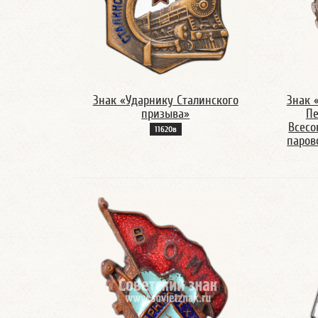
Знак «Ударнику Сталинского
Знак 
призыва»
Пе
Всесо
11620в
паров