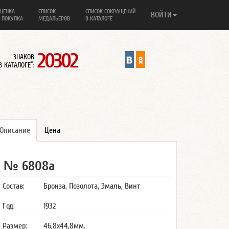
ЦЕНКА
СПИСОК
СПИСОК СОКРАЩЕНИЙ
ВОЙТИ
 ПОКУПКА
МЕДАЛЬЕРОВ
В КАТАЛОГЕ
20302
ЗНАКОВ
*
В КАТАЛОГЕ
:
Описание
Цена
№ 6808а
Состав:
Бронза, Позолота, Эмаль, Винт
Год:
1932
Размер:
46,8x44,8мм.