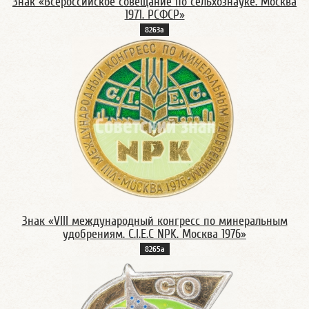
Знак «Всероссийское совещание по сельхознауке. Москва
1971. РСФСР»
8263а
Знак «VIII международный конгресс по минеральным
удобрениям. C.I.E.C NPK. Москва 1976»
8265а