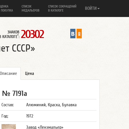
ЦЕНКА
СПИСОК
СПИСОК СОКРАЩЕНИЙ
ВОЙТИ
 ПОКУПКА
МЕДАЛЬЕРОВ
В КАТАЛОГЕ
20302
ЗНАКОВ
*
В КАТАЛОГЕ
:
лет СССР»
Описание
Цена
№ 7191а
Состав:
Алюминий, Краска, Булавка
Год:
1972
Завод «Ленэмальер»