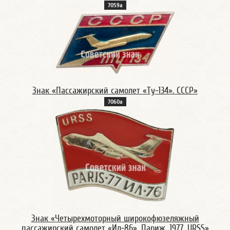
7059а
Знак «Пассажирский самолет «Ту-134». СССР»
7060а
Знак «Четырехмоторный широкофюзеляжный
пассажирский самолет «Ил-86». Париж. 1977. URSS»