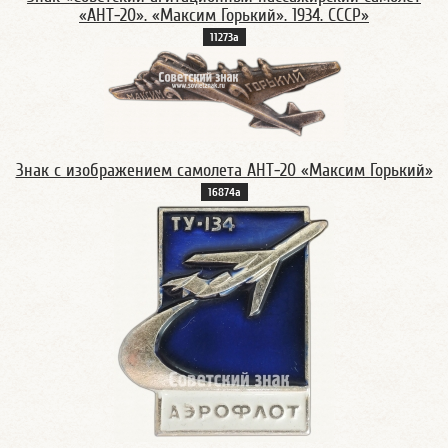
«АНТ-20». «Максим Горький». 1934. СССР»
11273а
Знак с изображением самолета АНТ-20 «Максим Горький»
16874а