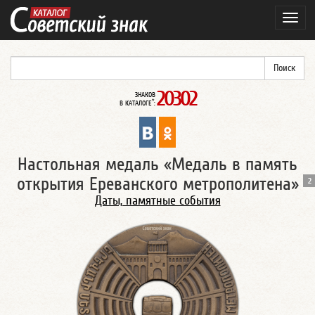
Нави
20302
ЗНАКОВ
*
В КАТАЛОГЕ
:
Настольная медаль «Медаль в память
открытия Ереванского метрополитена»
2
Даты, памятные события