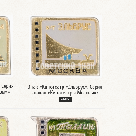
 Серия
Знак «Кинотеатр «Эльбрус». Серия
квы»»
знаков «Кинотеатры Москвы»»
7448а