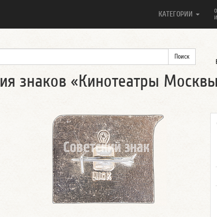
О
КАТЕГОРИИ
И
рия знаков «Кинотеатры Москв