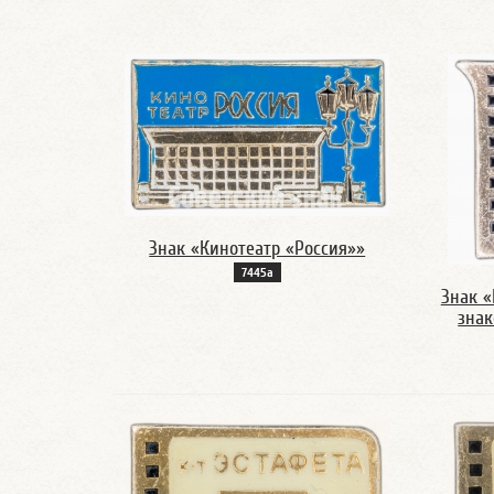
Знак «Кинотеатр «Россия»»
7445а
Знак «
знак