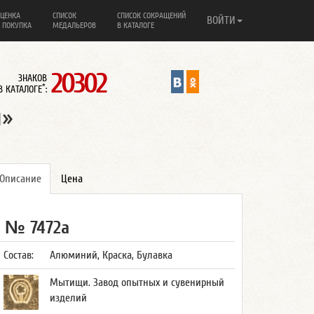
ЦЕНКА
СПИСОК
СПИСОК СОКРАЩЕНИЙ
ВОЙТИ
 ПОКУПКА
МЕДАЛЬЕРОВ
В КАТАЛОГЕ
20302
ЗНАКОВ
*
В КАТАЛОГЕ
:
ы»
Описание
Цена
№ 7472а
Состав:
Алюминий, Краска, Булавка
Мытищи. Завод опытных и сувенирный
изделий