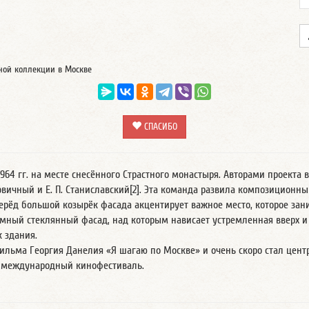
тной коллекции в Москве
СПАСИБО
1964 гг. на месте снесённого Страстного монастыря. Авторами проект
ичный и Е. П. Станиславский[2]. Эта команда развила композиционны
ерёд большой козырёк фасада акцентирует важное место, которое за
мный стеклянный фасад, над которым нависает устремленная вверх и 
к здания.
 фильма Георгия Данелия «Я шагаю по Москве» и очень скоро стал цен
 международный кинофестиваль.