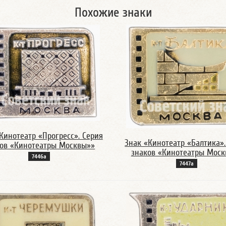
Похожие знаки
Кинотеатр «Прогресс». Серия
Знак «Кинотеатр «Балтика».
ов «Кинотеатры Москвы»»
знаков «Кинотеатры Мос
7446а
7447а