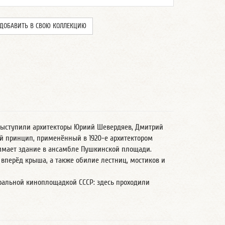
ДОБАВИТЬ В СВОЮ КОЛЛЕКЦИЮ
а выступили архитекторы Юриий Шевердяев, Дмитрий
й принцип, применённый в 1920-е архитектором
нимает здание в ансамбле Пушкинской площади.
вперёд крыша, а также обилие лестниц, мостиков и
тральной киноплощадкой СССР: здесь проходили