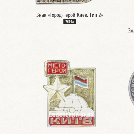
Знак «Город-герой Киев. Тип 2»
7634а
Зн