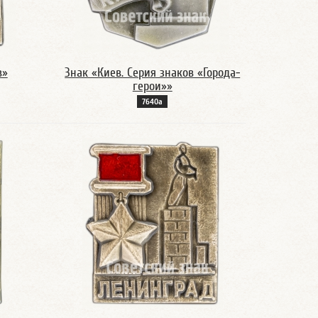
в»
Знак «Киев. Серия знаков «Города-
герои»»
7640а