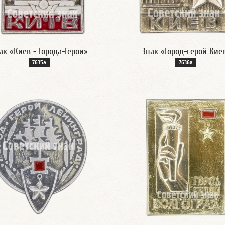
ак «Киев - Города-Герои»
Знак «Город-герой Кие
7635а
7636а