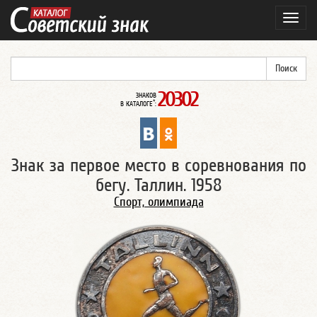
Навиг
20302
ЗНАКОВ
*
В КАТАЛОГЕ
:
Знак за первое место в соревнования по
бегу. Таллин. 1958
Спорт, олимпиада