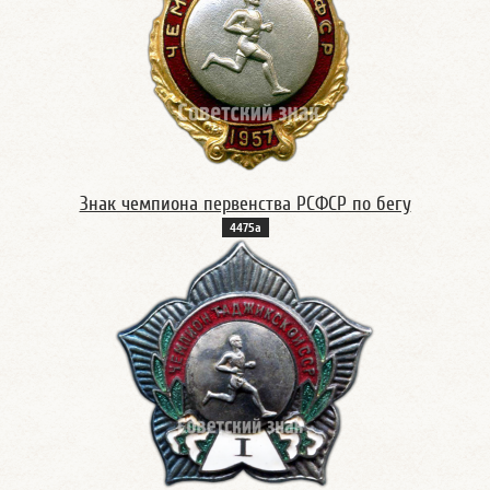
Знак чемпиона первенства РСФСР по бегу
4475а