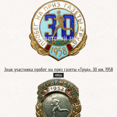
Знак участника пробег на приз газеты «Труд». 30 км. 1958
4312а