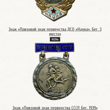
Знак «Призовой знак первенства ДСО «Наука». Бег. 3
место»
4329а
Знак «Призовой знак первенства СССР. Бег. 1939»