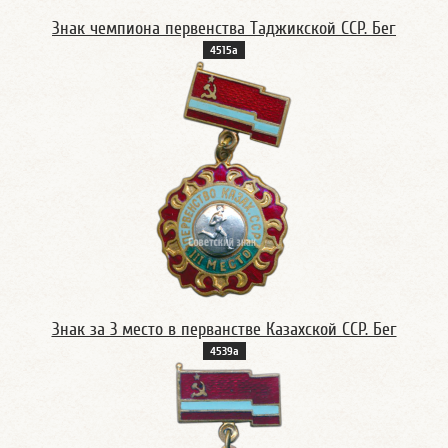
Знак чемпиона первенства Таджикской ССР. Бег
4515а
Знак за 3 место в перванстве Казахской ССР. Бег
4539а