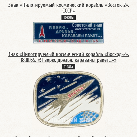
Знак «Пилотируемый космический корабль «Восток-2».
СССР»
10758а
Знак «Пилотируемый космический корабль «Восход-2».
18.III.65. «Я верю, друзья, караваны ракет...»»
11281а