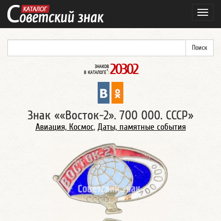
Навиг
20302
ЗНАКОВ
*
В КАТАЛОГЕ
:
Знак ««Восток-2». 700 000. СССР»
Авиация, Космос
,
Даты, памятные события