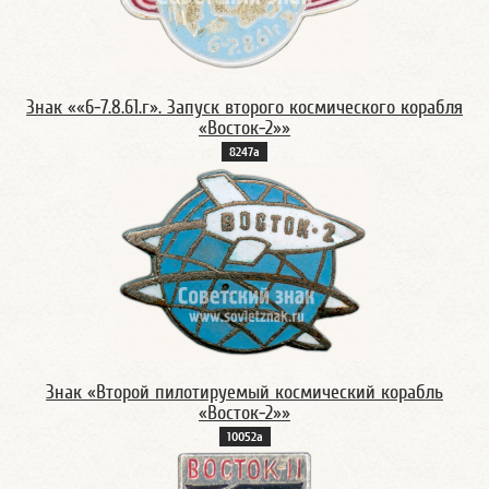
Знак ««6-7.8.61.г». Запуск второго космического корабля
«Восток-2»»
8247а
Знак «Второй пилотируемый космический корабль
«Восток-2»»
10052а