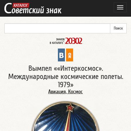
Навиг
20302
ЗНАКОВ
*
В КАТАЛОГЕ
:
Вымпел ««Интеркосмос».
Международные космические полеты.
1979»
Авиация, Космос