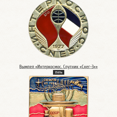
Вымпел «Интеркосмос. Спутник «Снег-3»»
3569а