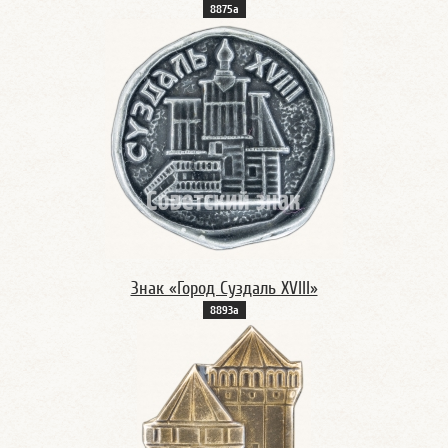
8875а
Знак «Город Суздаль XVIII»
8893а