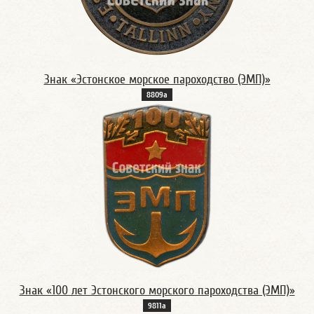
Знак «Эстонское морское пароходство (ЭМП)»
8809а
Знак «100 лет Эстонского морского пароходства (ЭМП)»
9811а