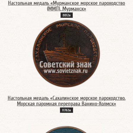
Настольная медаль «Мурманское морское пароходство
(ММП). Мурманск»
8812а
Настольная медаль «Сахалинское морское пароходство.
Морская паромная переправа Ванино-Холмск»
11763а