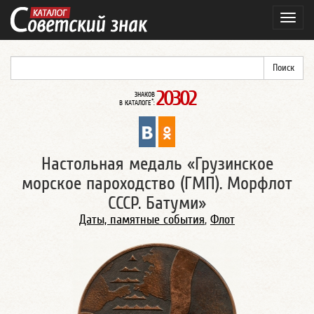
Навиг
20302
ЗНАКОВ
*
В КАТАЛОГЕ
:
Настольная медаль «Грузинское
морское пароходство (ГМП). Морфлот
СССР. Батуми»
Даты, памятные события
,
Флот