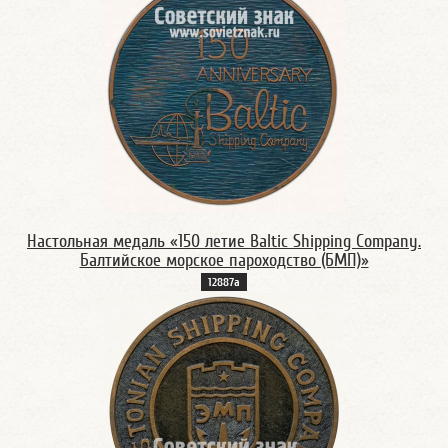
Настольная медаль «150 летие Baltic Shipping Company.
Балтийское морское пароходство (БМП)»
12887а