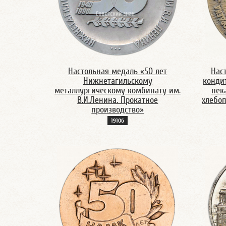
Настольная медаль «50 лет
Нас
Нижнетагильскому
конди
металлургическому комбинату им.
пек
В.И.Ленина. Прокатное
хлебо
производство»
1910б