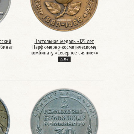
сский
Настольная медаль «125 лет
бинат
Парфюмерно-косметическому
комбинату «Северное сияние»»
2536а