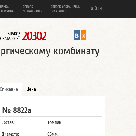
ЦЕНКА
СПИСОК
СПИСОК СОКРАЩЕНИЙ
ВОЙТИ
 ПОКУПКА
МЕДАЛЬЕРОВ
В КАТАЛОГЕ
20302
ЗНАКОВ
*
В КАТАЛОГЕ
:
ургическому комбинату
Описание
Цена
№ 8822а
Состав:
Томпак
Диаметр:
65мм.