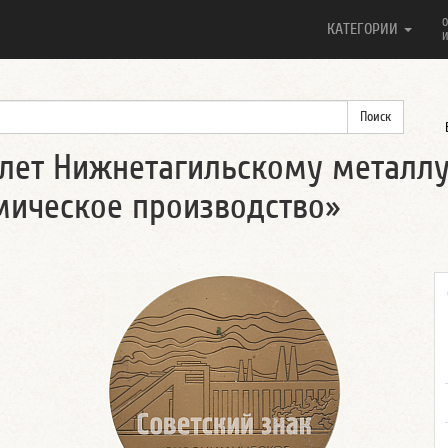
О
КАТЕГОРИИ
И
 лет Нижнетагильскому металл
имическое производство»