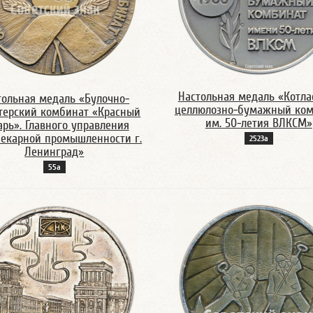
Настольная медаль «Котла
тольная медаль «Булочно-
целлюлозно-бумажный ком
терский комбинат «Красный
им. 50-летия ВЛКСМ»
арь». Главного управления
пекарной промышленности г.
2523а
Ленинград»
55а