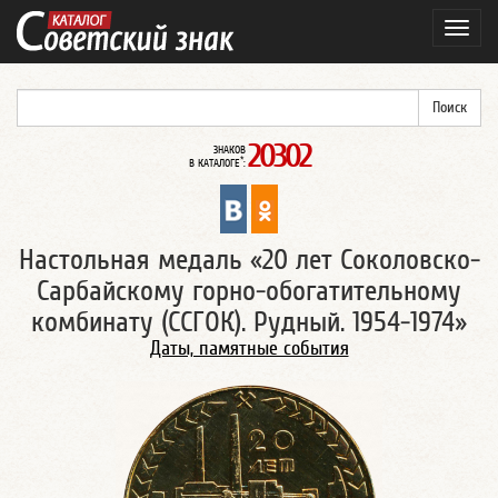
Навиг
20302
ЗНАКОВ
*
В КАТАЛОГЕ
:
Настольная медаль «20 лет Соколовско-
Сарбайскому горно-обогатительному
комбинату (ССГОК). Рудный. 1954-1974»
Даты, памятные события