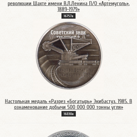
революции Шахте имени В.Л.Ленина П/О «Артемуголь».
1889-1979»
16757а
Настольная медаль «Разрез «Богатырь» Экибастуз. 1985. В
ознаменование добычи 500 000 000 тонны угля»
16830а