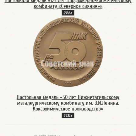
Настольная медаль «125 лет Парфюмерно-косметическому
комбинату «Северное сияние»»
2536а
Настольная медаль «50 лет Нижнетагильскому
металлургическому комбинату им. В.И.Ленина.
Коксохимическое производство»
8822а