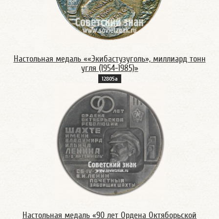
Настольная медаль ««Экибастузуголь», миллиард тонн
угля (1954-1985)»
12805а
Настольная медаль «90 лет Ордена Октяборьской