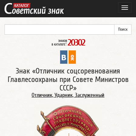
Навиг
20302
ЗНАКОВ
*
В КАТАЛОГЕ
:
Знак «Отличник соцсоревнования
Главлесоохраны при Совете Министров
СССР»
Отличник, Ударник, Заслуженный