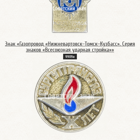
Знак «Газопровод «Нижневартовск–Томск–Кузбасс». Серия
знаков «Всесоюзная ударная стройка»»
9909а