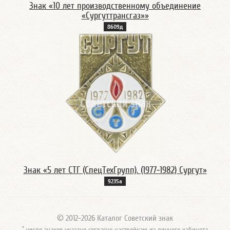
Знак «10 лет производственному объединение
«Сургуттрансгаз»»
8609д
Знак «5 лет СТГ (СпецТехГрупп). (1977-1982) Сургут»
9235а
© 2012-2026 Каталог Советский знак
*