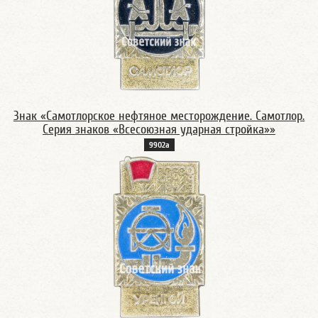
Знак «Самотлорское нефтяное месторождение. Самотлор.
Серия знаков «Всесоюзная ударная стройка»»
9902а