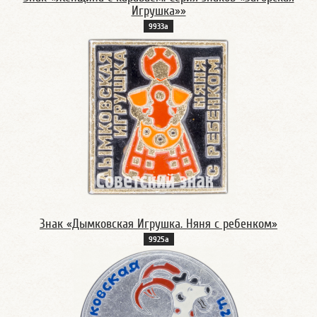
Игрушка»»
9933а
Знак «Дымковская Игрушка. Няня с ребенком»
9925а