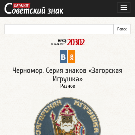
Навиг
20302
ЗНАКОВ
*
В КАТАЛОГЕ
:
Черномор. Серия знаков «Загорская
Игрушка»
Разное