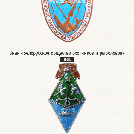
Знак «Белорусское общество охотников и рыболовов»
11398а