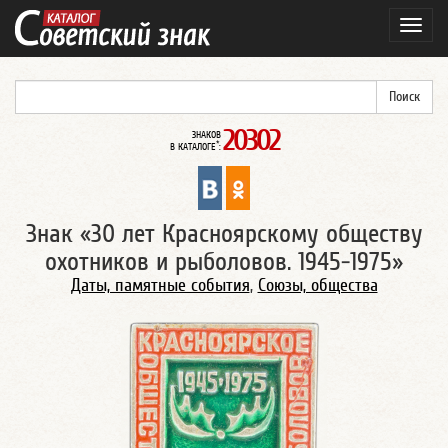
Навиг
20302
ЗНАКОВ
*
В КАТАЛОГЕ
:
Знак «30 лет Красноярскому обществу
охотников и рыболовов. 1945-1975»
Даты, памятные события
,
Союзы, общества