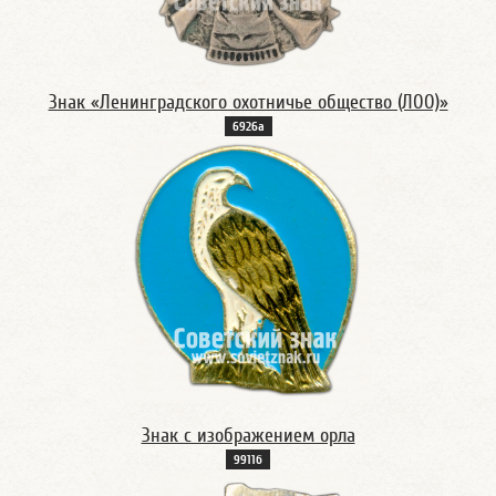
Знак «Ленинградского охотничье общество (ЛОО)»
6926а
Знак с изображением орла
9911б