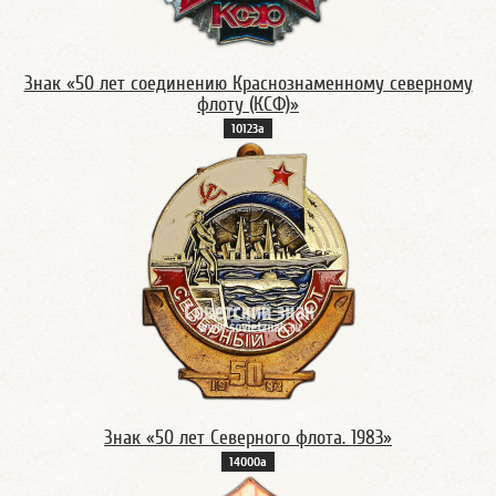
Знак «50 лет соединению Краснознаменному северному
флоту (КСФ)»
10123а
Знак «50 лет Северного флота. 1983»
14000а