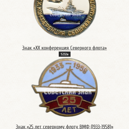
Знак «XX конференция Северного флота»
5232а
Знак «25 лет северному флоту ВМФ (1933-1958)»