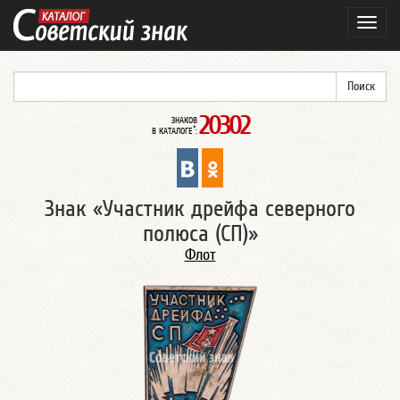
Навиг
20302
ЗНАКОВ
*
В КАТАЛОГЕ
:
Знак «Участник дрейфа северного
полюса (СП)»
Флот