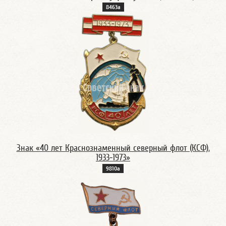
8463а
Знак «40 лет Краснознаменный северный флот (КСФ).
1933-1973»
9810а