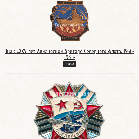
Знак «XXV лет Авианосной бригаде Северного флота. 1956-
1981»
9845а