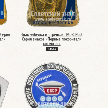
. Серия
Знак ««Белка и Стрелка». 19.08.1960.
ели
Серия знаков «Первые покорители
космоса»»
10056а