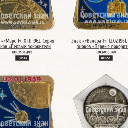
««Марс-1». 01.11.1962. Серия
Знак ««Венера-1». 12.02.1961
аков «Первые покорители
знаков «Первые покорит
космоса»»
космоса»»
10054а
10055а