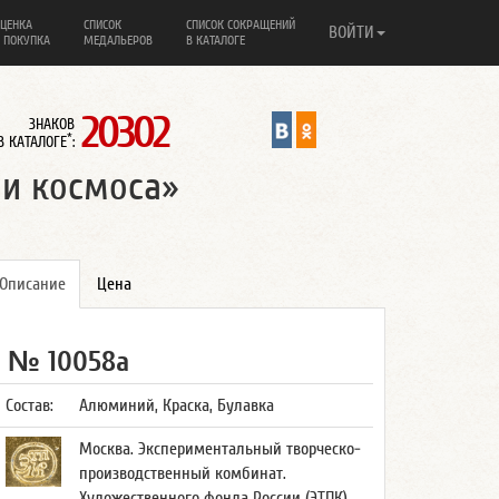
ЦЕНКА
СПИСОК
СПИСОК СОКРАЩЕНИЙ
ВОЙТИ
 ПОКУПКА
МЕДАЛЬЕРОВ
В КАТАЛОГЕ
20302
ЗНАКОВ
*
В КАТАЛОГЕ
:
ли космоса»
Описание
Цена
№ 10058а
Состав:
Алюминий, Краска, Булавка
Москва. Экспериментальный творческо-
производственный комбинат.
Художественного фонда России (ЭТПК)