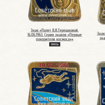
Знак «Полет В.В.Терешковой.
Знак 
16.06.1963. Серия знаков «Первые
зн
покорители космоса»»
10053а