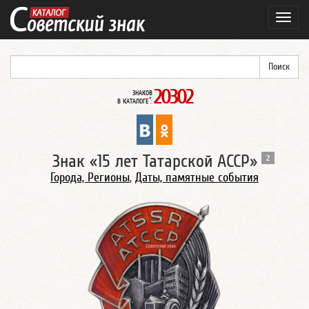
Навиг
20302
ЗНАКОВ
*
В КАТАЛОГЕ
:
Знак «15 лет Татарской АССР»
2
Города, Регионы
,
Даты, памятные события