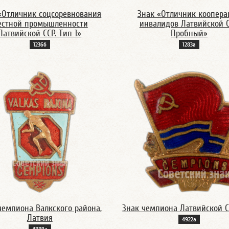
«Отличник соцсоревнования
Знак «Отличник коопера
естной промышленности
инвалидов Латвийской С
Латвийской ССР. Тип 1»
Пробный»
1236б
1283а
чемпиона Валкского района,
Знак чемпиона Латвийской СС
Латвия
4922а