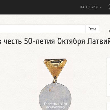
О
КАТЕГОРИИ
И
в честь 50-летия Октября Латви