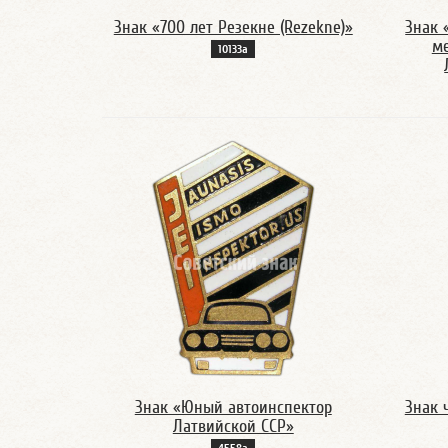
Знак «700 лет Резекне (Rezekne)»
Знак 
м
10133а
Знак «Юный автоинспектор
Знак 
Латвийской ССР»