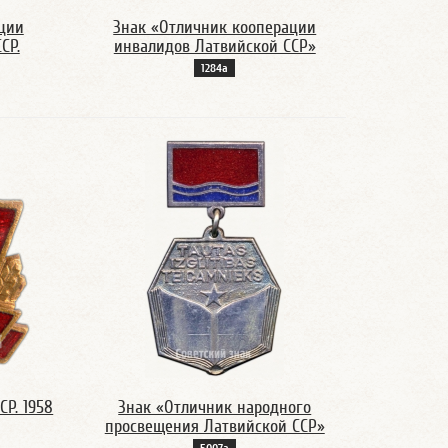
ции
Знак «Отличник кооперации
СР.
инвалидов Латвийской ССР»
1284а
Р. 1958
Знак «Отличник народного
просвещения Латвийской ССР»