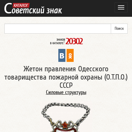
Навиг
20302
ЗНАКОВ
*
В КАТАЛОГЕ
:
Жетон правления Одесского
товарищества пожарной охраны (О.Т.П.О.)
СССР
Силовые структуры