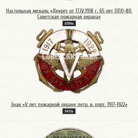
Настольная медаль «Декрет от 17.IV.1918 г. 65 лет ОПО-80.
Советская пожарная охрана»
8784а
Знак «V лет пожарной охране петр. в. порт. 1917-1922»
9473а