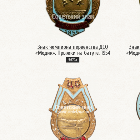
Знак чемпиона первенства ДСО
Знак
«Медик». Прыжки на батуте. 1954
«Меди
5672а