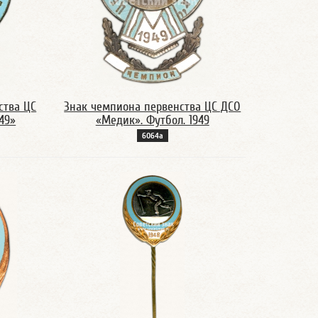
ства ЦС
Знак чемпиона первенства ЦС ДСО
49»
«Медик». Футбол. 1949
6064а