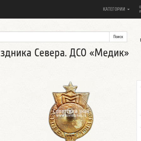
О
КАТЕГОРИИ
И
аздника Севера. ДСО «Медик»