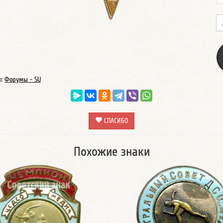
о:
Форумы - SU
СПАСИБО
Похожие знаки