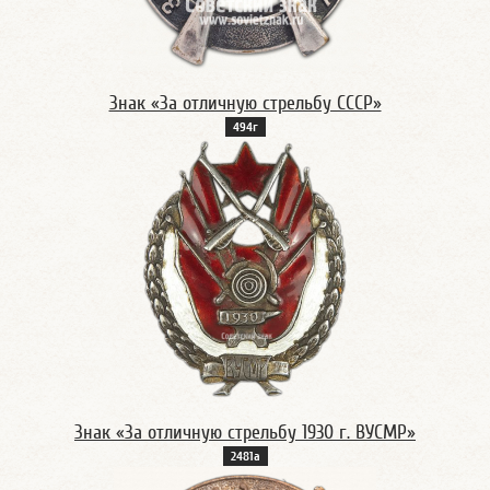
Знак «За отличную стрельбу СССР»
494г
Знак «За отличную стрельбу 1930 г. ВУСМР»
2481а