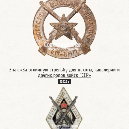
Знак «За отличную стрельбу для пехоты, кавалерии и
других родов войск ГССР»
13929а